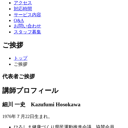
アクセス
対応時間
サービス内容
Q&A
お問い合わせ
スタッフ募集
ご挨拶
トップ
ご挨拶
代表者ご挨拶
講師プロフィール
細川 一史 Kazufumi Hosokawa
1976年７月22日生まれ。
ひろしま健康づくり県民運動推進会議 協賛会員