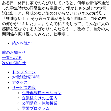
ある日、休日に家でのんびりしていると、何年も音信不通だ
った学生時代の同級生から電話が 。懐かしさを感じつつ電
話に出ると、興味のない訳の分からないビジネスの勧誘…
「興味ない！」 そう言って電話を切ると同時に、自分の中
の何かが「キレた」…。なんで私の周りって、こんなに人の
感情を逆なでする人ばかりなんだろう…。改めて、自分の人
間関係を振り返ってみると、仕事場…
続きを読む
前のお知らせ
一覧へ戻る
次のお知らせ
トップページ
お電話対応時間
アクセス
サービス内容
心身再調律セッション
企業様向けのご案内
公開講座・体験授業
学習プログラム