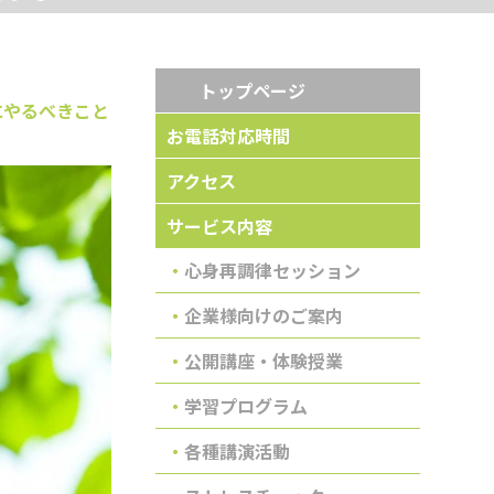
トップページ
にやるべきこと
お電話対応時間
アクセス
サービス内容
心身再調律セッション
企業様向けのご案内
公開講座・体験授業
学習プログラム
各種講演活動