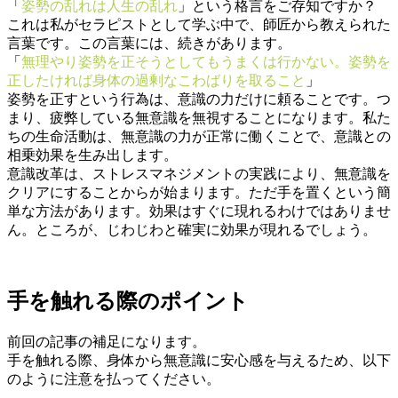
「
姿勢の乱れは人生の乱れ
」という格言をご存知ですか？
これは私がセラピストとして学ぶ中で、師匠から教えられた
言葉です。この言葉には、続きがあります。
「
無理やり姿勢を正そうとしてもうまくは行かない。姿勢を
正したければ身体の過剰なこわばりを取ること
」
姿勢を正すという行為は、意識の力だけに頼ることです。つ
まり、疲弊している無意識を無視することになります。私た
ちの生命活動は、無意識の力が正常に働くことで、意識との
相乗効果を生み出します。
意識改革は、ストレスマネジメントの実践により、無意識を
クリアにすることからが始まります。ただ手を置くという簡
単な方法があります。効果はすぐに現れるわけではありませ
ん。ところが、じわじわと確実に効果が現れるでしょう。
手を触れる際のポイント
前回の記事の補足になります。
手を触れる際、身体から無意識に安心感を与えるため、以下
のように注意を払ってください。