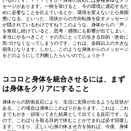
いるのです。？？？ですか？身体の反応には多種多様なメッ
セージがあります。一例を挙げると、今の環境に適応するた
めに必要なことを伝えているとか、環境を変えないと心身困
憊になる、といった、現状からの方向転換を促すメッセージ
が隠されているわけですね？このような、身体からの「声」
を無視し続けていると、思考・感情にも影響が出てしまい、
本当にやるべきこと・その方にとっての生きる目的・使命に
気づけなくなってしまうのです。これは、金銭以上の大きな
損失になります。しかし、このような身体からのメッセージ
をどのようにして判断したらいいのでしょうか？
ココロと身体を統合させるには、まず
は身体をクリアにすること
身体からの防衛反応により、生活に支障が出るような症状が
ある。この場合は身体にこわばりがあります。これは、これ
までもがき・頑張ってきた結果として出てくる反応です。な
ので、こわばりを取る目的で休むことができれば必ず回復し
ます。つまり、正しい心身の休ませ方を知れば、今後、身体