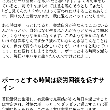
ら見たら一点凝視になる)のだと思います。よく考え事をし
ていると、前で手を振られて注意を逸らそうとしてきたり、
｢どこ見てんの！？怖いよ｣って言われたりすることもありま
す。周りの人に気づかされ、我に返るとハッ！となります。
ある時はボーっとしてると、突然自分が今なんでここにいる
んだろうとか、自分はなぜ生まれたんだろうとか考えて頭お
かしくなりそうな感覚になります。このような感覚になると
いうのは異常なんですか？疲れていないときはこんなことは
なく、自分で言うのもおかしいですが、ハキハキと動けてい
ます。ただ疲れてしまうとねえ…。ボーっとする時間を減ら
して、毎日ハキハキと生きたいんですけどねえ…。
ボーっとする時間は疲労回復を促すサ
イン
普段活発に生活し、有意義で充実感がある毎日を過ごすこと
は肯定され、対極のボーっとしてダラダラと過ごすことは否
定的に捉えられる。この考え方は非常に偏っています。