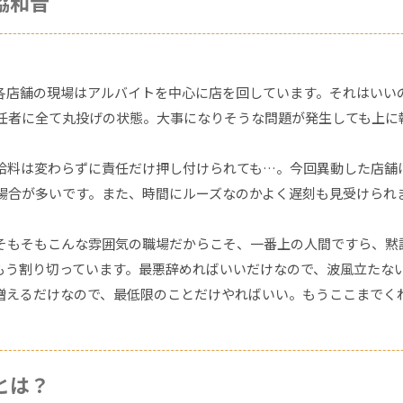
協和音
各店舗の現場はアルバイトを中心に店を回しています。それはいい
任者に全て丸投げの状態。大事になりそうな問題が発生しても上に
給料は変わらずに責任だけ押し付けられても…。今回異動した店舗
場合が多いです。また、時間にルーズなのかよく遅刻も見受けられ
そもそもこんな雰囲気の職場だからこそ、一番上の人間ですら、黙
もう割り切っています。最悪辞めればいいだけなので、波風立たな
増えるだけなので、最低限のことだけやればいい。もうここまでく
とは？