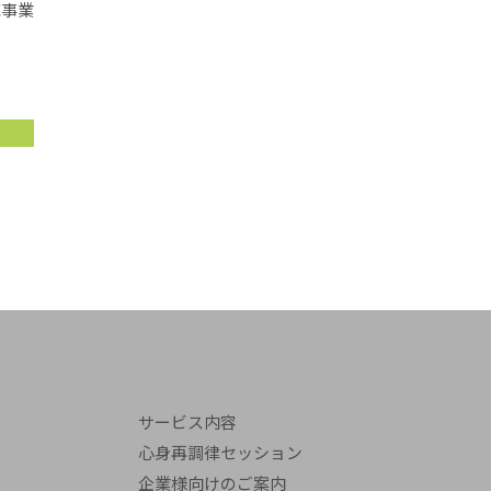
応事業
サービス内容
心身再調律セッション
企業様向けのご案内